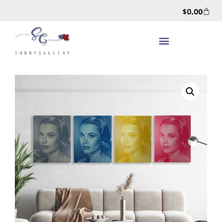
$
0.00