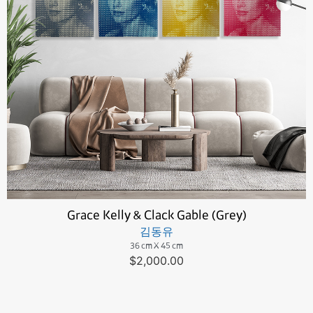
Grace Kelly & Clack Gable (Grey)
김동유
36 cm X 45 cm
$
2,000.00