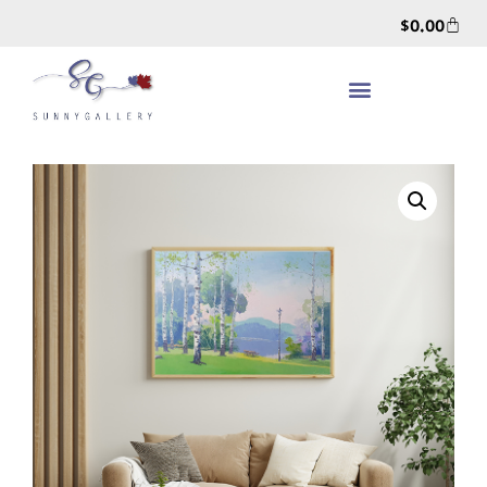
$
0.00