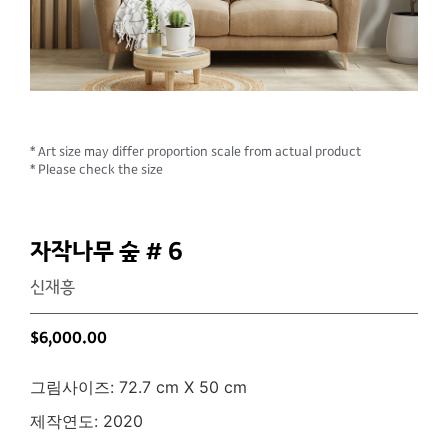
* Art size may differ proportion scale from actual product
* Please check the size
자작나무 숲 # 6
신재흥
$
6,000.00
그림사이즈:
72.7 cm X 50 cm
제작연도:
2020