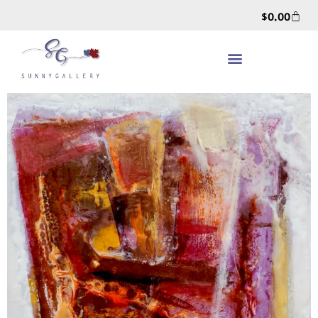
$
0.00