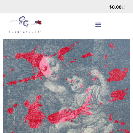
$
0.00